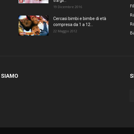
tra gli...
Fi
19 Dicembre 2016
Ra
Cercasi bimbi e bimbe di età
R
compresa da 1 a 12...
22 Maggio 2012
Ba
 SIAMO
S