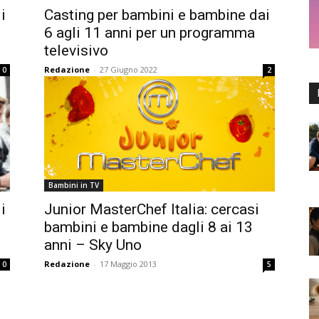
i
Casting per bambini e bambine dai
6 agli 11 anni per un programma
televisivo
Redazione
-
27 Giugno 2022
0
2
Bambini in TV
i
Junior MasterChef Italia: cercasi
e
bambini e bambine dagli 8 ai 13
anni – Sky Uno
Redazione
-
17 Maggio 2013
0
5