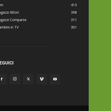
lm
413
gazzi Attori
398
agazzi Comparse
311
mbini in TV
301
EGUICI