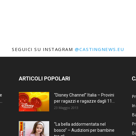
SEGUICI SU INSTAGRAM
@CASTINGNEWS.EU
ARTICOLI POPOLARI
C
ne
“Disney Channel” Italia – Provini
Pr
..
per ragazzi e ragazze dagli 11...
In
23 Maggio 2013
Ba
Pr
“La bella addormentata nel
bosco” – Audizioni per bambine
B