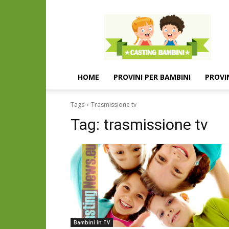
Casting
e
provini
per
bambini
e
HOME
PROVINI PER BAMBINI
PROVI
bambine
Tags
Trasmissione tv
Tag:
trasmissione tv
Bambini in TV