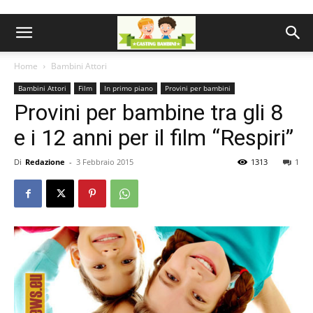
Home
Bambini Attori
Bambini Attori
Film
In primo piano
Provini per bambini
Provini per bambine tra gli 8
e i 12 anni per il film “Respiri”
Di
Redazione
-
3 Febbraio 2015
1313
1