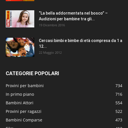
“La bella addormentata nel bosco” –
Audizioni per bambine tra gli...
19 Dicembre 2016
Cercasi bimbi e bimbe di età compresa da 1 a
12...
22 Maggio 2012
CATEGORIE POPOLARI
Provini per bambini
734
In primo piano
716
Bambini Attori
554
Provini per ragazzi
522
Bambini Comparse
473