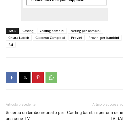
TAGS
Casting
Casting bambini
casting per bambini
Chiara Lubich
Giacomo Campiotti
Provini
Provini per bambini
Rai
Articolo precedente
Articolo successivo
Si cerca un bimbo neonato per
Casting bambini per una serie
una serie TV
TV RAI