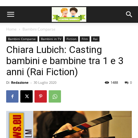
Home
Bambini Comparse
Bambini Comparse
Bambini in TV
Fiction
Film
Rai
Chiara Lubich: Casting
bambini e bambine tra 1 e 3
anni (Rai Fiction)
Di
Redazione
-
30 Luglio 2020
1488
0