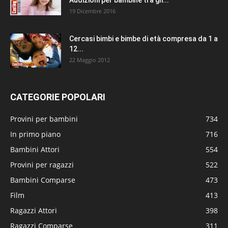
19 Dicembre 2016
Cercasi bimbi e bimbe di età compresa da 1 a
12...
22 Maggio 2012
CATEGORIE POPOLARI
Provini per bambini
734
In primo piano
716
Bambini Attori
554
Provini per ragazzi
522
Bambini Comparse
473
Film
413
Ragazzi Attori
398
Ragazzi Comparse
311