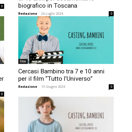
biografico in Toscana
0
Redazione
-
26 Luglio 2024
0
Film
Cercasi Bambino tra 7 e 10 anni
er
per il film “Tutto l’Universo”
Redazione
-
13 Giugno 2024
0
0