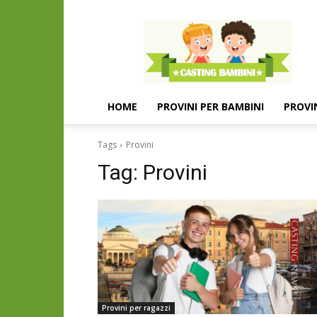
Casting
e
provini
per
bambini
e
HOME
PROVINI PER BAMBINI
PROVI
bambine
Tags
Provini
Tag:
Provini
Provini per ragazzi