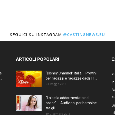
SEGUICI SU INSTAGRAM
@CASTINGNEWS.EU
ARTICOLI POPOLARI
C
ne
“Disney Channel” Italia – Provini
Pr
..
per ragazzi e ragazze dagli 11...
In
23 Maggio 2013
Ba
Pr
“La bella addormentata nel
bosco” – Audizioni per bambine
B
tra gli...
Fi
19 Dicembre 2016