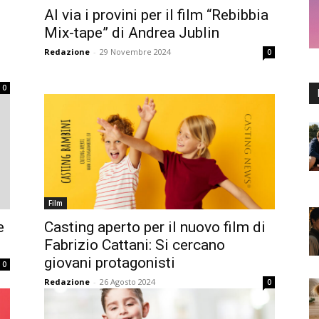
Al via i provini per il film “Rebibbia
Mix-tape” di Andrea Jublin
Redazione
-
29 Novembre 2024
0
0
Film
e
Casting aperto per il nuovo film di
Fabrizio Cattani: Si cercano
giovani protagonisti
0
Redazione
-
26 Agosto 2024
0