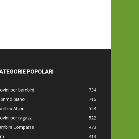
ATEGORIE POPOLARI
ovini per bambini
734
 primo piano
716
mbini Attori
554
ovini per ragazzi
522
ambini Comparse
473
lm
413