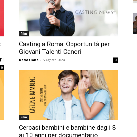
Film
:
Casting a Roma: Opportunità per
Giovani Talenti Canori
ri
Redazione
-
5 Agosto 2024
0
0
Film
Cercasi bambini e bambine dagli 8
ai 10 anni per documentario