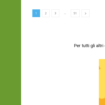
...
1
2
3
51
Per tutti gli al