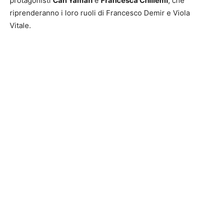
protagonisti
Can Yaman
e
Francesca Chillemi
, che
riprenderanno i loro ruoli di Francesco Demir e Viola
Vitale.