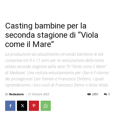
Casting bambine per la
seconda stagione di “Viola
come il Mare”
La produzione sta attualmente cercando bambine di età
compresa tra 9 e 11 anni per la realizzazione della tanto
attesa seconda stagione della serie TV "Viola come il Mare"
di Mediaset. Una notizia entusiasmante per i fan è il ritorno
dei protagonisti Can Yaman e Francesca Chillemi, i quali
riprenderanno i loro ruoli di Francesco Demir e Viola Vitale.
Di
Redazione
-
21 Ottobre 2023
2351
0