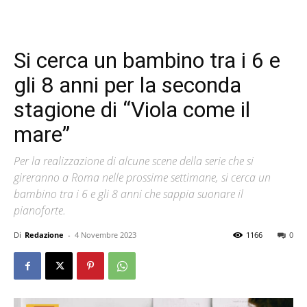
Si cerca un bambino tra i 6 e
gli 8 anni per la seconda
stagione di “Viola come il
mare”
Per la realizzazione di alcune scene della serie che si
gireranno a Roma nelle prossime settimane, si cerca un
bambino tra i 6 e gli 8 anni che sappia suonare il
pianoforte.
Di
Redazione
-
4 Novembre 2023
1166
0