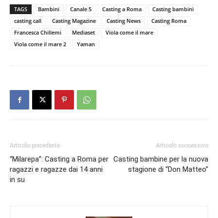
TAGS
Bambini
Canale 5
Casting a Roma
Casting bambini
casting call
Casting Magazine
Casting News
Casting Roma
Francesca Chillemi
Mediaset
Viola come il mare
Viola come il mare 2
Yaman
Articolo precedente
Articolo successivo
“Milarepa”: Casting a Roma per
Casting bambine per la nuova
ragazzi e ragazze dai 14 anni
stagione di “Don Matteo”
in su