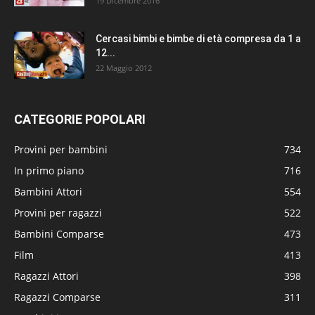
19 Dicembre 2016
Cercasi bimbi e bimbe di età compresa da 1 a
12...
22 Maggio 2012
CATEGORIE POPOLARI
Provini per bambini
734
In primo piano
716
Bambini Attori
554
Provini per ragazzi
522
Bambini Comparse
473
Film
413
Ragazzi Attori
398
Ragazzi Comparse
311