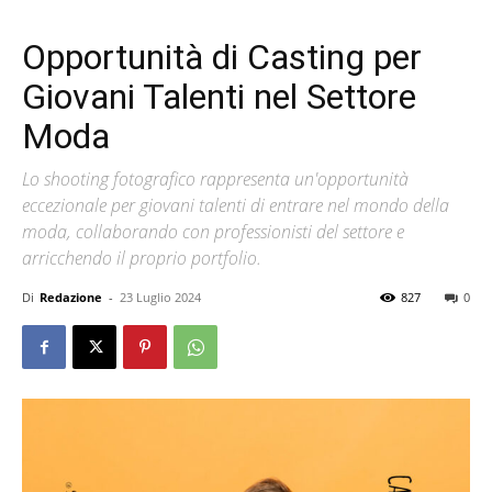
Opportunità di Casting per
Giovani Talenti nel Settore
Moda
Lo shooting fotografico rappresenta un'opportunità
eccezionale per giovani talenti di entrare nel mondo della
moda, collaborando con professionisti del settore e
arricchendo il proprio portfolio.
Di
Redazione
-
23 Luglio 2024
827
0