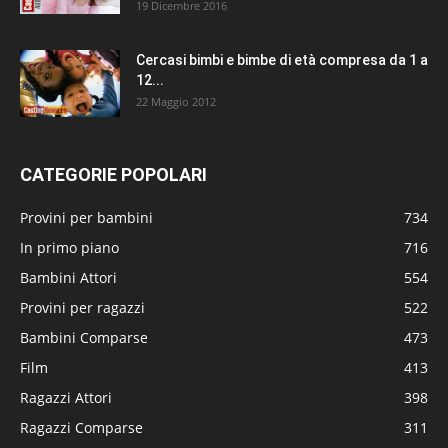
19 Dicembre 2016
Cercasi bimbi e bimbe di età compresa da 1 a
12...
22 Maggio 2012
CATEGORIE POPOLARI
Provini per bambini
734
In primo piano
716
Bambini Attori
554
Provini per ragazzi
522
Bambini Comparse
473
Film
413
Ragazzi Attori
398
Ragazzi Comparse
311