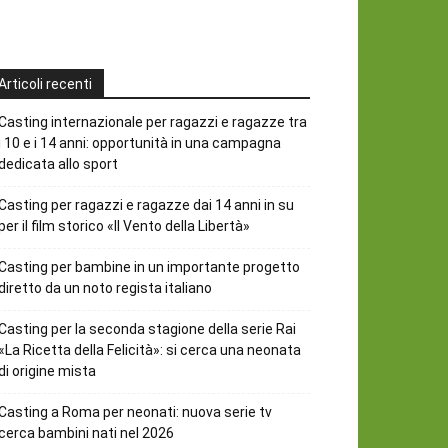
Articoli recenti
Casting internazionale per ragazzi e ragazze tra
i 10 e i 14 anni: opportunità in una campagna
dedicata allo sport
Casting per ragazzi e ragazze dai 14 anni in su
per il film storico «Il Vento della Libertà»
Casting per bambine in un importante progetto
diretto da un noto regista italiano
Casting per la seconda stagione della serie Rai
«La Ricetta della Felicità»: si cerca una neonata
di origine mista
Casting a Roma per neonati: nuova serie tv
cerca bambini nati nel 2026