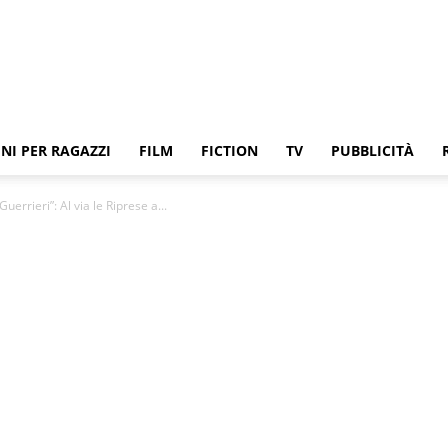
NI PER RAGAZZI
FILM
FICTION
TV
PUBBLICITÀ
uerrieri”: Al via le Riprese a...