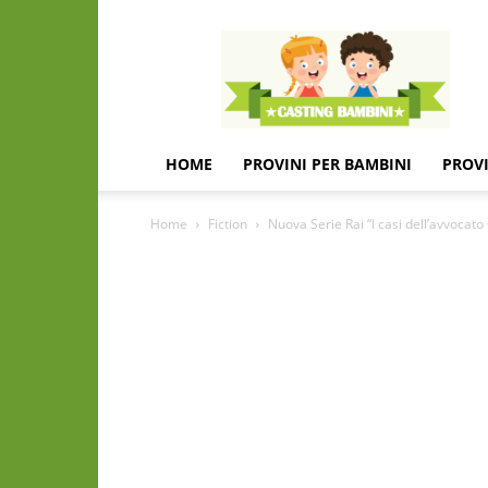
Casting
e
provini
per
bambini
e
HOME
PROVINI PER BAMBINI
PROVI
bambine
Home
Fiction
Nuova Serie Rai “I casi dell’avvocato G