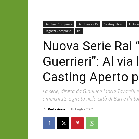
Bambini Comparse
Bambini in TV
Casting News
Fiction
Ragazzi Comparse
Rai
Nuova Serie Rai “
Guerrieri”: Al via 
Casting Aperto p
La serie, diretta da Gianluca Maria Tavarelli
ambientata e girata nella città di Bari e dinto
Di
Redazione
-
18 Luglio 2024