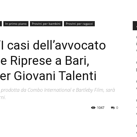
In primo piano
Provini per bambini
Provini per ragazzi
I casi dell’avvocato
le Riprese a Bari,
er Giovani Talenti
 e prodotta da Combo International e Bartleby Film, sarà
rni.
1047
0