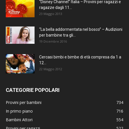
“Disney Channel” Italia – Provini per ragazzi e
ragazze dagli 11...
23 Maggio 2013
“La bella addormentata nel bosco” – Audizioni
per bambine tra gli...
19 Dicembre 2016
Cercasi bimbi e bimbe di età compresa da 1 a
12...
22 Maggio 2012
CATEGORIE POPOLARI
Provini per bambini
734
In primo piano
716
Bambini Attori
554
Provini per ragazzi
522