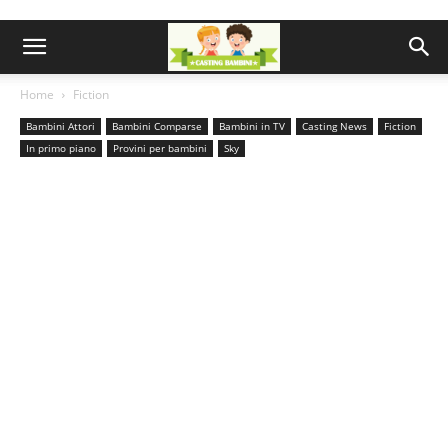
Home
Fiction
Bambini Attori
Bambini Comparse
Bambini in TV
Casting News
Fiction
In primo piano
Provini per bambini
Sky