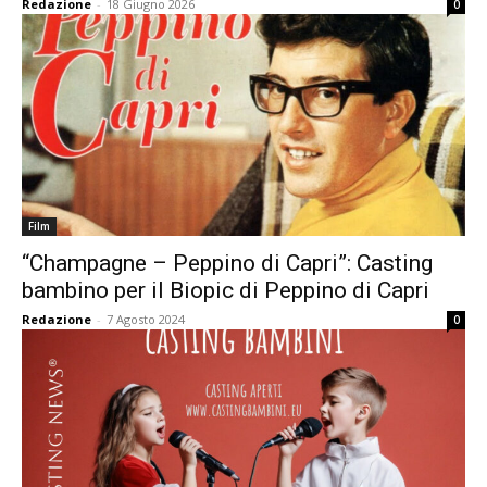
Redazione
-
18 Giugno 2026
0
Film
“Champagne – Peppino di Capri”: Casting
bambino per il Biopic di Peppino di Capri
Redazione
-
7 Agosto 2024
0