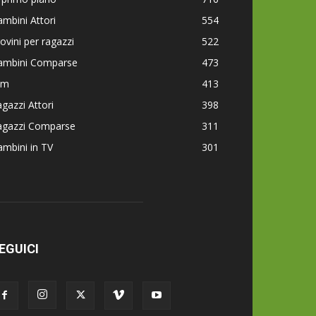
mbini Attori
554
ovini per ragazzi
522
ambini Comparse
473
lm
413
gazzi Attori
398
agazzi Comparse
311
mbini in TV
301
EGUICI