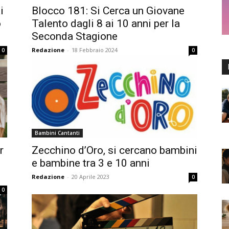
i
Blocco 181: Si Cerca un Giovane
o
Talento dagli 8 ai 10 anni per la
Seconda Stagione
Redazione
-
18 Febbraio 2024
0
0
Bambini Cantanti
r
Zecchino d’Oro, si cercano bambini
e bambine tra 3 e 10 anni
Redazione
-
20 Aprile 2023
0
0