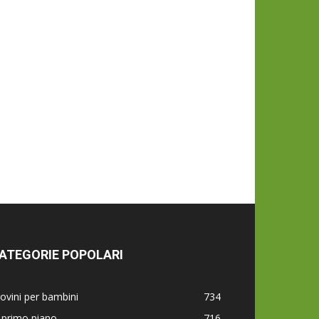
ATEGORIE POPOLARI
ovini per bambini
734
 primo piano
716