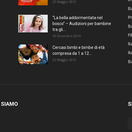
23 Maggio 2013
Ba
Pr
“La bella addormentata nel
bosco” – Audizioni per bambine
B
tra gli...
Fi
19 Dicembre 2016
Ra
Cercasi bimbi e bimbe di età
R
compresa da 1 a 12...
22 Maggio 2012
Ba
 SIAMO
S