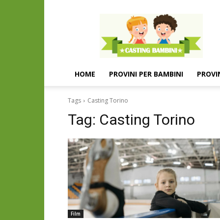
Casting
e
provini
per
bambini
e
HOME
PROVINI PER BAMBINI
PROVI
bambine
Tags
Casting Torino
Tag:
Casting Torino
Film