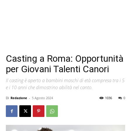
Casting a Roma: Opportunità
per Giovani Talenti Canori
Il casting è aperto a bambini maschi di età compresa tra i 5
e i 10 anni che dimostrino abilità nel canto.
Di
Redazione
-
5 Agosto 2024
1036
0