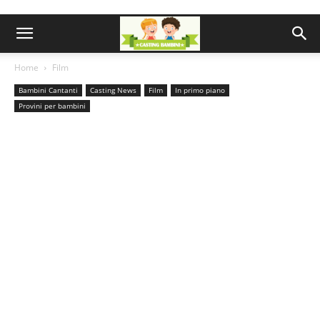
Home
Film
Bambini Cantanti
Casting News
Film
In primo piano
Provini per bambini