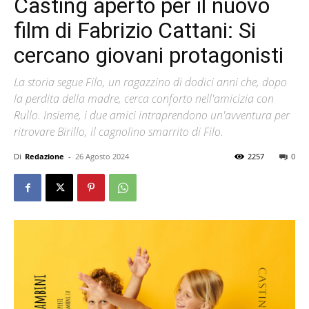
Casting aperto per il nuovo
film di Fabrizio Cattani: Si
cercano giovani protagonisti
La storia segue Filo, un ragazzino di dodici anni che, dopo
la perdita della madre, cerca conforto nell'amicizia con
Rullo. Insieme, i due amici intraprendono un'avventura per
ritrovare Birillo, il cagnolino smarrito di Filo.
Di
Redazione
-
26 Agosto 2024
2257
0