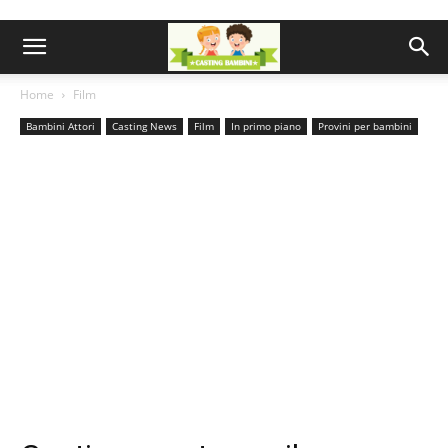
Home
Film
Bambini Attori
Casting News
Film
In primo piano
Provini per bambini