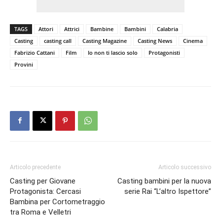
TAGS
Attori
Attrici
Bambine
Bambini
Calabria
Casting
casting call
Casting Magazine
Casting News
Cinema
Fabrizio Cattani
Film
Io non ti lascio solo
Protagonisti
Provini
Articolo precedente
Articolo successivo
Casting per Giovane
Casting bambini per la nuova
Protagonista: Cercasi
serie Rai “L’altro Ispettore”
Bambina per Cortometraggio
tra Roma e Velletri