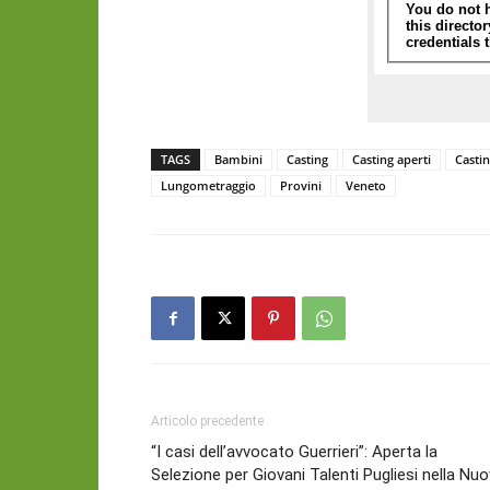
TAGS
Bambini
Casting
Casting aperti
Casti
Lungometraggio
Provini
Veneto
Articolo precedente
“I casi dell’avvocato Guerrieri”: Aperta la
Selezione per Giovani Talenti Pugliesi nella Nu