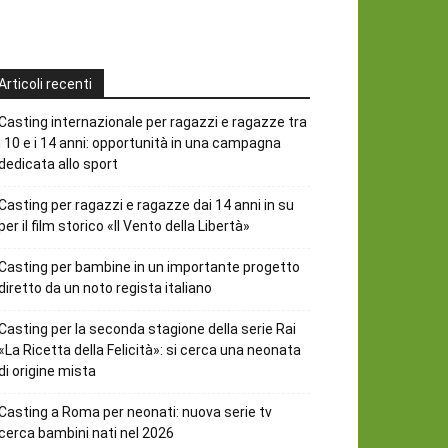
Articoli recenti
Casting internazionale per ragazzi e ragazze tra
i 10 e i 14 anni: opportunità in una campagna
dedicata allo sport
Casting per ragazzi e ragazze dai 14 anni in su
per il film storico «Il Vento della Libertà»
Casting per bambine in un importante progetto
diretto da un noto regista italiano
Casting per la seconda stagione della serie Rai
«La Ricetta della Felicità»: si cerca una neonata
di origine mista
Casting a Roma per neonati: nuova serie tv
cerca bambini nati nel 2026