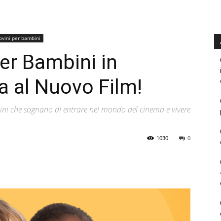
ovini per bambini
er Bambini in
a al Nuovo Film!
ini che sognano di entrare nel mondo del cinema e vivere
1030
0