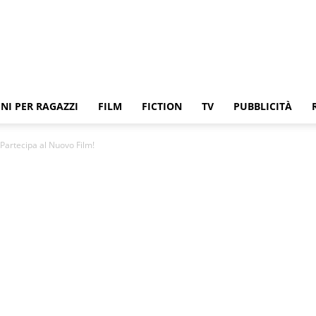
NI PER RAGAZZI
FILM
FICTION
TV
PUBBLICITÀ
Partecipa al Nuovo Film!