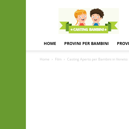
Casting
e
provini
per
bambini
e
HOME
PROVINI PER BAMBINI
PROVI
bambine
Home
Film
Casting Aperto per Bambini in Veneto: 