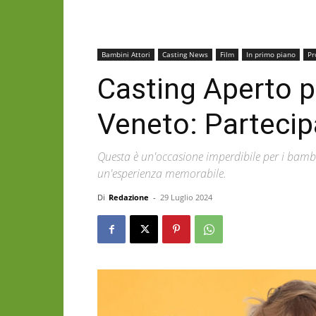
Bambini Attori
Casting News
Film
In primo piano
Pr
Casting Aperto p
Veneto: Partecip
Questa è un'occasione imperdibile per i bamb
un'esperienza memorabile.
Di
Redazione
-
29 Luglio 2024