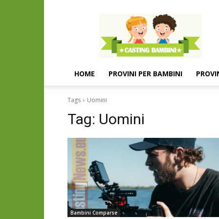
Casting
e
provini
per
bambini
e
HOME
PROVINI PER BAMBINI
PROVI
bambine
Tags
Uomini
Tag:
Uomini
Bambini Comparse