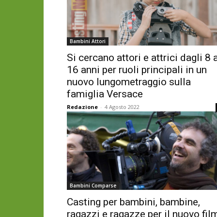
Bambini Attori
Si cercano attori e attrici dagli 8 
16 anni per ruoli principali in un
nuovo lungometraggio sulla
famiglia Versace
Redazione
-
4 Agosto 2022
Bambini Comparse
Casting per bambini, bambine,
ragazzi e ragazze per il nuovo fil