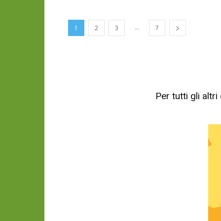
...
1
2
3
7
Per tutti gli al