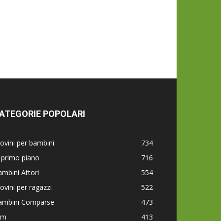
ATEGORIE POPOLARI
ovini per bambini
734
 primo piano
716
mbini Attori
554
ovini per ragazzi
522
ambini Comparse
473
lm
413