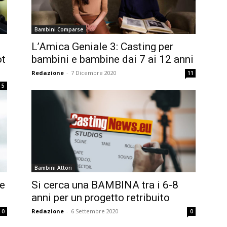
Bambini Comparse
i
L’Amica Geniale 3: Casting per
ot
bambini e bambine dai 7 ai 12 anni
Redazione
-
7 Dicembre 2020
11
5
Bambini Attori
le
Si cerca una BAMBINA tra i 6-8
anni per un progetto retribuito
Redazione
-
6 Settembre 2020
0
0