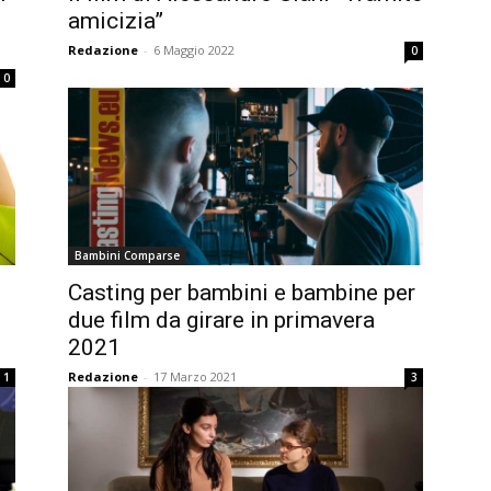
amicizia”
Redazione
-
6 Maggio 2022
0
0
Bambini Comparse
Casting per bambini e bambine per
due film da girare in primavera
2021
Redazione
-
17 Marzo 2021
1
3