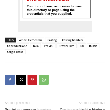
TAGS
Amori Elementari
Casting
Casting bambini
Coproduazione
Italia
Provini
Provini Film
Rai
Russia
Sergio Basso
Articolo precedente
Articolo successivo
Provini per ragazze, bambine,
Casting per bimbi e bimbe –