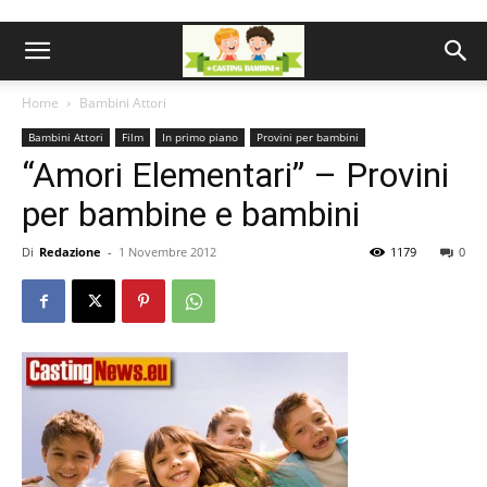
Home
Bambini Attori
Bambini Attori
Film
In primo piano
Provini per bambini
“Amori Elementari” – Provini
per bambine e bambini
Di
Redazione
-
1 Novembre 2012
1179
0