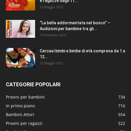
e ragazze dagli 11...
23 Maggio 2013
“La bella addormentata nel bosco” –
Audizioni per bambine tra gli...
19 Dicembre 2016
Cercasi bimbi e bimbe di età compresa da 1 a
12...
22 Maggio 2012
CATEGORIE POPOLARI
Provini per bambini
734
In primo piano
716
Bambini Attori
554
Provini per ragazzi
522