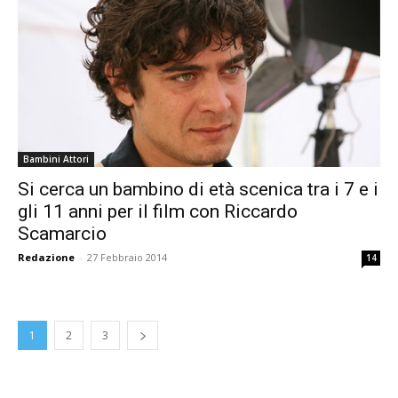
Bambini Attori
Si cerca un bambino di età scenica tra i 7 e i
gli 11 anni per il film con Riccardo
Scamarcio
Redazione
-
27 Febbraio 2014
14
1
2
3