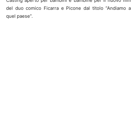
Casting aperto per bambini e bambine per il nuovo film
del duo comico Ficarra e Picone dal titolo “Andiamo a
quel paese”.