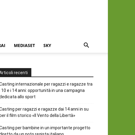
RAI
MEDIASET
SKY
Articoli recenti
Casting internazionale per ragazzi e ragazze tra
i 10 e i 14 anni: opportunità in una campagna
dedicata allo sport
Casting per ragazzi e ragazze dai 14 anni in su
per il film storico «Il Vento della Libertà»
Casting per bambine in un importante progetto
diretto da un noto regista italiano