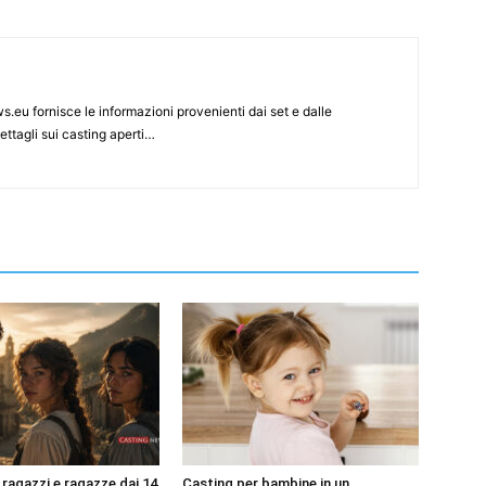
s.eu fornisce le informazioni provenienti dai set e dalle
ettagli sui casting aperti…
 ragazzi e ragazze dai 14
Casting per bambine in un