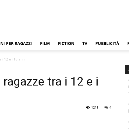
NI PER RAGAZZI
FILM
FICTION
TV
PUBBLICITÀ
 i 12 e i 18 anni
ragazze tra i 12 e i
1211
4