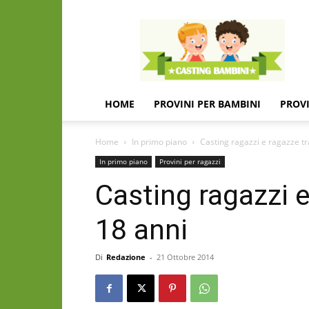
Casting
e
provini
per
bambini
e
HOME
PROVINI PER BAMBINI
PROVI
bambine
Home
In primo piano
Casting ragazzi e ragazze tra
In primo piano
Provini per ragazzi
Casting ragazzi e 
18 anni
Di
Redazione
-
21 Ottobre 2014