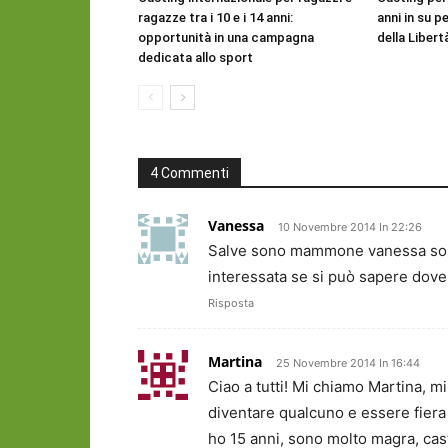
ragazze tra i 10 e i 14 anni:
anni in su pe
opportunità in una campagna
della Libert
dedicata allo sport
4 Commenti
Vanessa
10 Novembre 2014 In 22:26
Salve sono mammone vanessa sono 
interessata se si può sapere dove 
Risposta
Martina
25 Novembre 2014 In 16:44
Ciao a tutti! Mi chiamo Martina, m
diventare qualcuno e essere fiera
ho 15 anni, sono molto magra, cas