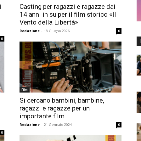
i
Casting per ragazzi e ragazze dai
14 anni in su per il film storico «Il
Vento della Libertà»
Redazione
-
18 Giugno 2026
0
0
Film
Si cercano bambini, bambine,
ragazzi e ragazze per un
importante film
Redazione
-
21 Gennaio 2024
0
0