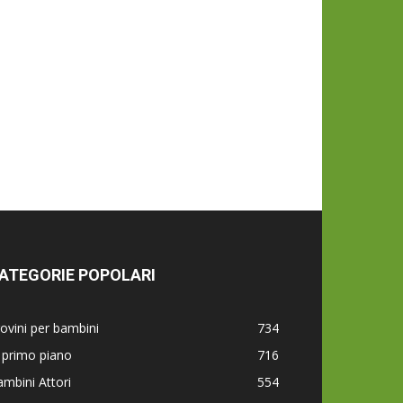
ATEGORIE POPOLARI
ovini per bambini
734
 primo piano
716
mbini Attori
554