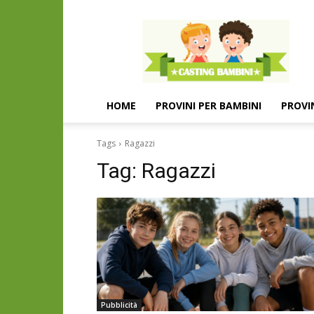
Casting
e
provini
per
bambini
e
HOME
PROVINI PER BAMBINI
PROVI
bambine
Tags
Ragazzi
Tag:
Ragazzi
Pubblicità