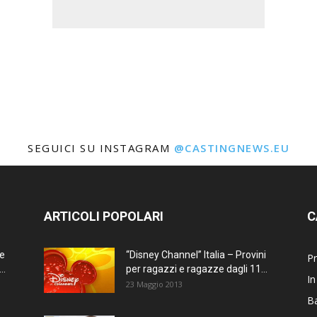
SEGUICI SU INSTAGRAM
@CASTINGNEWS.EU
ARTICOLI POPOLARI
C
ne
“Disney Channel” Italia – Provini
Pr
..
per ragazzi e ragazze dagli 11...
In
23 Maggio 2013
Ba