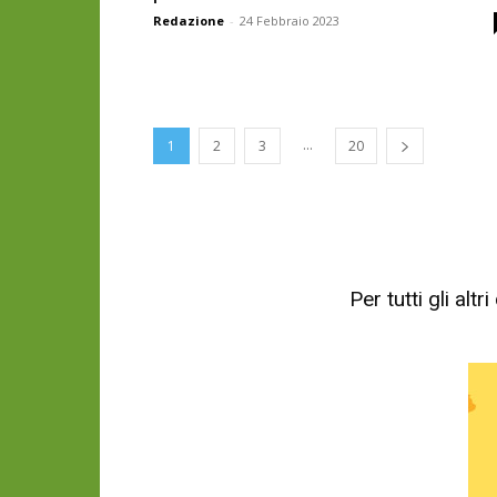
Redazione
-
24 Febbraio 2023
...
1
2
3
20
Per tutti gli al