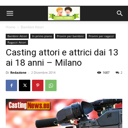
Home
Bambini Attori
Bambini Attori
In primo piano
Provini per bambini
Provini per ragazzi
Ragazzi Attori
Casting attori e attrici dai 13
ai 18 anni – Milano
Di
Redazione
-
2 Dicembre 2014
1687
2