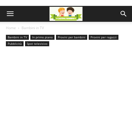
Home
Bambini in TV
Bambini in TV
In primo piano
Provini per bambini
Provini per ragazzi
Pubblicità
Spot televisivo