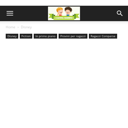
Home
Disney
Disney
Fiction
In primo piano
Provini per ragazzi
Ragazzi Comparse