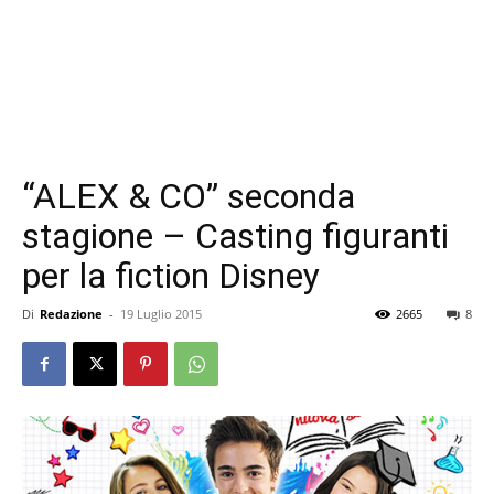
“ALEX & CO” seconda
stagione – Casting figuranti
per la fiction Disney
Di
Redazione
-
19 Luglio 2015
2665
8