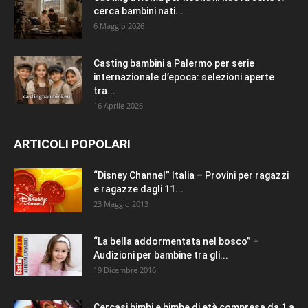
cerca bambini nati...
6 Maggio 2026
Casting bambini a Palermo per serie
internazionale d’epoca: selezioni aperte
tra...
16 Aprile 2026
ARTICOLI POPOLARI
“Disney Channel” Italia – Provini per ragazzi
e ragazze dagli 11...
23 Maggio 2013
“La bella addormentata nel bosco” –
Audizioni per bambine tra gli...
19 Dicembre 2016
Cercasi bimbi e bimbe di età compresa da 1 a