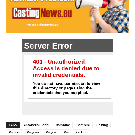
TAGS
Antonella Clerici
Bambine
Bambini
Casting
Provini
Ragazze
Ragazzi
Rai
Rai Uno