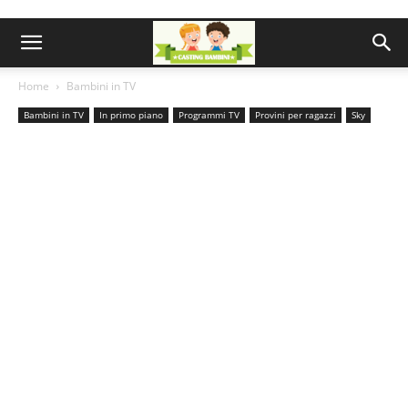
Home
Bambini in TV
Bambini in TV
In primo piano
Programmi TV
Provini per ragazzi
Sky