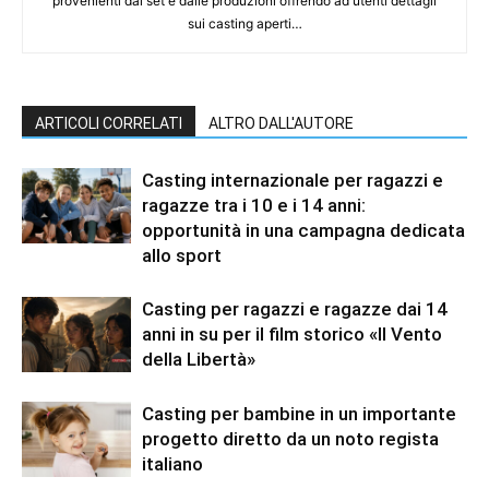
provenienti dai set e dalle produzioni offrendo ad utenti dettagli
sui casting aperti…
ARTICOLI CORRELATI
ALTRO DALL'AUTORE
Casting internazionale per ragazzi e
ragazze tra i 10 e i 14 anni:
opportunità in una campagna dedicata
allo sport
Casting per ragazzi e ragazze dai 14
anni in su per il film storico «Il Vento
della Libertà»
Casting per bambine in un importante
progetto diretto da un noto regista
italiano