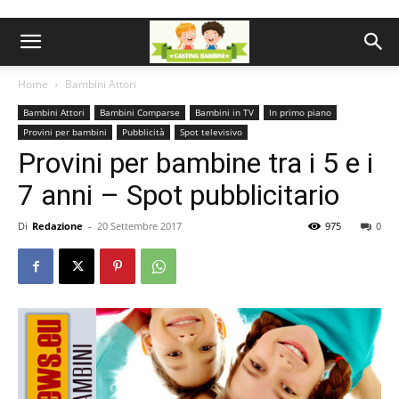
Home
Bambini Attori
Bambini Attori
Bambini Comparse
Bambini in TV
In primo piano
Provini per bambini
Pubblicità
Spot televisivo
Provini per bambine tra i 5 e i
7 anni – Spot pubblicitario
Di
Redazione
-
20 Settembre 2017
975
0