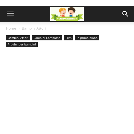
Home
Bambini Attori
Bambini Attori
Bambini Comparse
Film
In primo piano
Provini per bambini