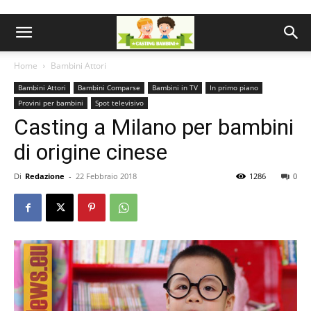
Home
Bambini Attori
Bambini Attori
Bambini Comparse
Bambini in TV
In primo piano
Provini per bambini
Spot televisivo
Casting a Milano per bambini
di origine cinese
Di
Redazione
-
22 Febbraio 2018
1286
0