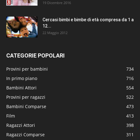
19 Dicembre 2016
Cercasi bimbi e bimbe di età compresa da 1 a
12...
22 Maggio 2012
CATEGORIE POPOLARI
Provini per bambini
734
In primo piano
716
Bambini Attori
554
Provini per ragazzi
522
Bambini Comparse
473
Film
413
Ragazzi Attori
398
Ragazzi Comparse
311