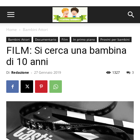
Home
Bambini Attori
Bambini Attori
Documentario
Film
In primo piano
Provini per bambini
FILM: Si cerca una bambina
di 10 anni
Di
Redazione
-
27 Gennaio 2019
1327
3