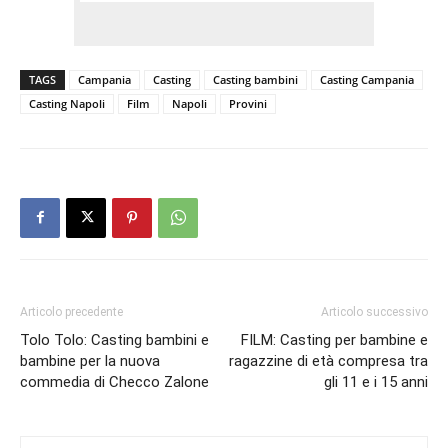
TAGS
Campania
Casting
Casting bambini
Casting Campania
Casting Napoli
Film
Napoli
Provini
Articolo precedente
Articolo successivo
Tolo Tolo: Casting bambini e
FILM: Casting per bambine e
bambine per la nuova
ragazzine di età compresa tra
commedia di Checco Zalone
gli 11 e i 15 anni