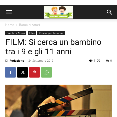
Home
Bambini Attori
Bambini Attori
Film
Provini per bambini
FILM: Si cerca un bambino
tra i 9 e gli 11 anni
Di
Redazione
-
24 Settembre 2019
1170
0