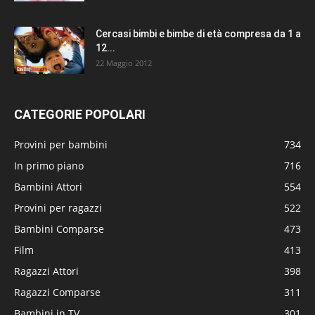
Cercasi bimbi e bimbe di età compresa da 1 a
12...
22 Maggio 2012
CATEGORIE POPOLARI
Provini per bambini
734
In primo piano
716
Bambini Attori
554
Provini per ragazzi
522
Bambini Comparse
473
Film
413
Ragazzi Attori
398
Ragazzi Comparse
311
Bambini in TV
301