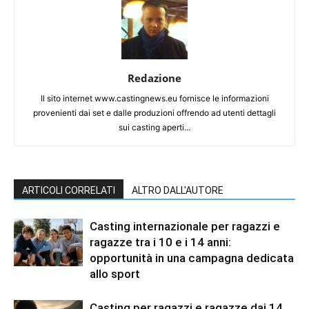
Redazione
Il sito internet www.castingnews.eu fornisce le informazioni
provenienti dai set e dalle produzioni offrendo ad utenti dettagli
sui casting aperti…
ARTICOLI CORRELATI
ALTRO DALL'AUTORE
Casting internazionale per ragazzi e
ragazze tra i 10 e i 14 anni:
opportunità in una campagna dedicata
allo sport
Casting per ragazzi e ragazze dai 14