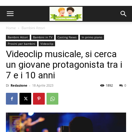
Home
Bambini Attori
Bambini Attori
Bambini in TV
Casting News
In primo piano
Provini per bambini
Videoclip
Videoclip musicale, si cerca
un giovane protagonista tra i
7 e i 10 anni
Di
Redazione
-
18 Aprile 2023
1892
0