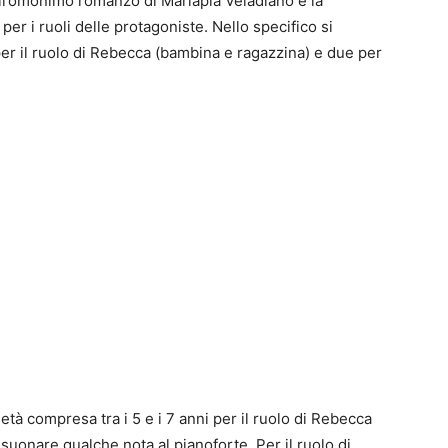
 dall’omonimo romanzo di Mariapia Veladiano e la
er i ruoli delle protagoniste. Nello specifico si
per il ruolo di Rebecca (bambina e ragazzina) e due per
à compresa tra i 5 e i 7 anni per il ruolo di Rebecca
uonare qualche nota al pianoforte. Per il ruolo di