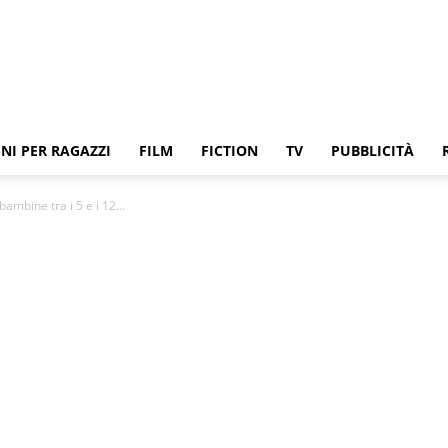
NI PER RAGAZZI
FILM
FICTION
TV
PUBBLICITÀ
bambine tra i 5 e i 12...