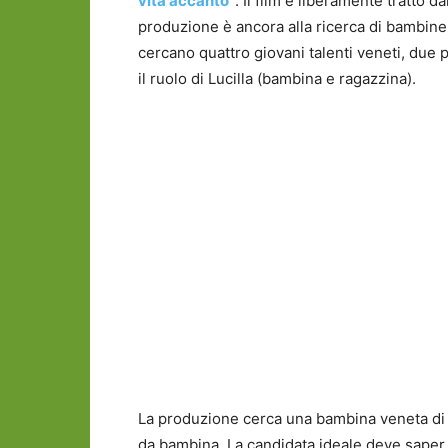
vita accanto”
. Il film è liberamente tratto
produzione è ancora alla ricerca di bambine p
cercano quattro giovani talenti veneti, due 
il ruolo di Lucilla (bambina e ragazzina).
La produzione cerca una bambina veneta di et
da bambina. La candidata ideale deve saper s