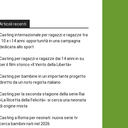
Articoli recenti
Casting internazionale per ragazzi e ragazze tra
i 10 e i 14 anni: opportunità in una campagna
dedicata allo sport
Casting per ragazzi e ragazze dai 14 anni in su
per il film storico «Il Vento della Libertà»
Casting per bambine in un importante progetto
diretto da un noto regista italiano
Casting per la seconda stagione della serie Rai
«La Ricetta della Felicità»: si cerca una neonata
di origine mista
Casting a Roma per neonati: nuova serie tv
cerca bambini nati nel 2026