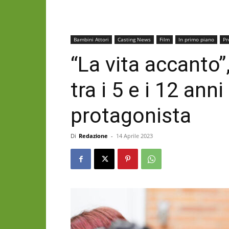
Bambini Attori
Casting News
Film
In primo piano
Pr
“La vita accanto
tra i 5 e i 12 anni
protagonista
Di
Redazione
-
14 Aprile 2023