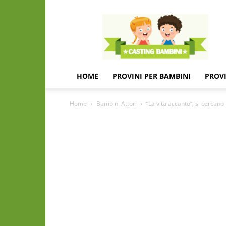
Casting
e
provini
per
bambini
e
HOME
PROVINI PER BAMBINI
PROVI
bambine
Home
Bambini Attori
“La vita accanto”, si cercano 