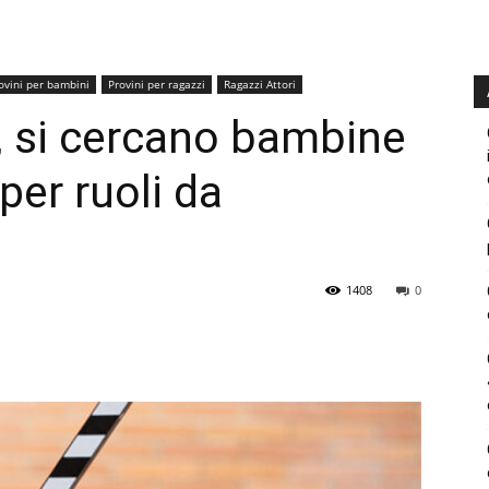
ovini per bambini
Provini per ragazzi
Ragazzi Attori
”, si cercano bambine
 per ruoli da
1408
0