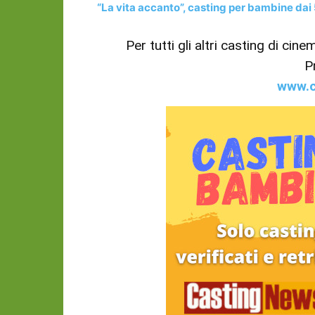
“La vita accanto”, casting per bambine dai 5
Per tutti gli altri casting di cin
P
www.c