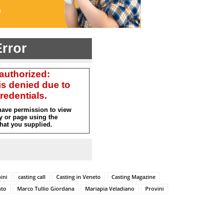
ini
casting call
Casting in Veneto
Casting Magazine
nto
Marco Tullio Giordana
Mariapia Veladiano
Provini