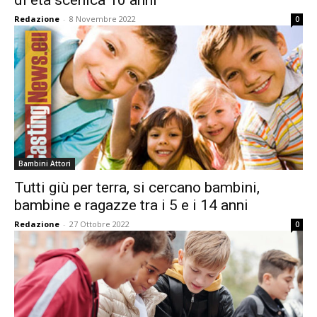
di età scenica 10 anni
Redazione
-
8 Novembre 2022
0
Bambini Attori
Tutti giù per terra, si cercano bambini,
bambine e ragazze tra i 5 e i 14 anni
Redazione
-
27 Ottobre 2022
0