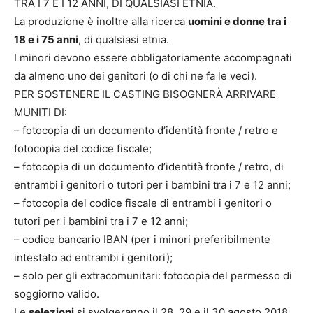
TRA I 7 E I 12 ANNI, DI QUALSIASI ETNIA.
La produzione è inoltre alla ricerca
uomini e donne tra i
18 e i 75 anni
, di qualsiasi etnia.
I minori devono essere obbligatoriamente accompagnati
da almeno uno dei genitori (o di chi ne fa le veci).
PER SOSTENERE IL CASTING BISOGNERÀ ARRIVARE
MUNITI DI:
– fotocopia di un documento d’identità fronte / retro e
fotocopia del codice fiscale;
– fotocopia di un documento d’identità fronte / retro, di
entrambi i genitori o tutori per i bambini tra i 7 e 12 anni;
– fotocopia del codice fiscale di entrambi i genitori o
tutori per i bambini tra i 7 e 12 anni;
– codice bancario IBAN (per i minori preferibilmente
intestato ad entrambi i genitori);
– solo per gli extracomunitari: fotocopia del permesso di
soggiorno valido.
Le
selezioni
si svolgeranno il 28, 29 e il 30 agosto 2018.