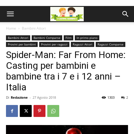
Home
Bambini Attori
Bambini Attori
Bambini Comparse
Film
In primo piano
Provini per bambini
Provini per ragazzi
Ragazzi Attori
Ragazzi Comparse
Spider-Man: Far From Home:
Casting per bambini e
bambine tra i 7 e i 12 anni –
Italia
Di
Redazione
-
27 Agosto 2018
1303
2