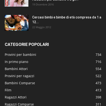
19 Dicembre 2016
Cercasi bimbi e bimbe di età compresa da 1 a
12...
22 Maggio 2012
CATEGORIE POPOLARI
Provini per bambini
734
In primo piano
716
Bambini Attori
554
Provini per ragazzi
522
Bambini Comparse
473
Film
413
Ragazzi Attori
398
Ragazzi Comparse
311