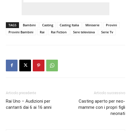
TAGS
Bambini
Casting
Casting Italia
Miniserie
Provini
Provini Bambini
Rai
Rai Fiction
Sere televisiva
Serie Tv
Articolo precedente
Articolo successivo
Rai Uno – Audizioni per
Casting aperto per neo-
cantanti dai 6 ai 16 anni
mamme con i propri figli
neonati