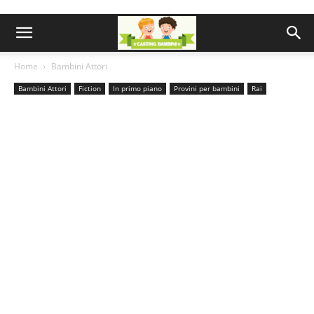
Home
Bambini Attori
Bambini Attori
Fiction
In primo piano
Provini per bambini
Rai