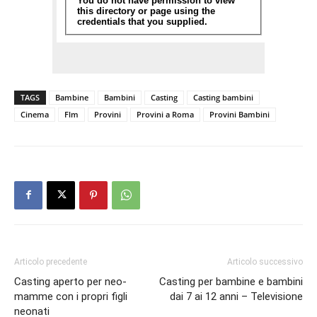
TAGS
Bambine
Bambini
Casting
Casting bambini
Cinema
Flm
Provini
Provini a Roma
Provini Bambini
Articolo precedente
Articolo successivo
Casting aperto per neo-
Casting per bambine e bambini
mamme con i propri figli
dai 7 ai 12 anni – Televisione
neonati