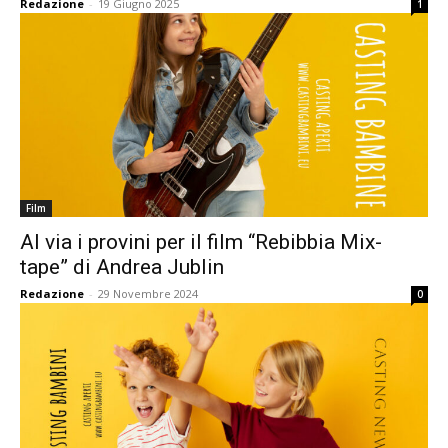
Redazione
-
19 Giugno 2025
1
Film
Al via i provini per il film “Rebibbia Mix-
tape” di Andrea Jublin
Redazione
-
29 Novembre 2024
0