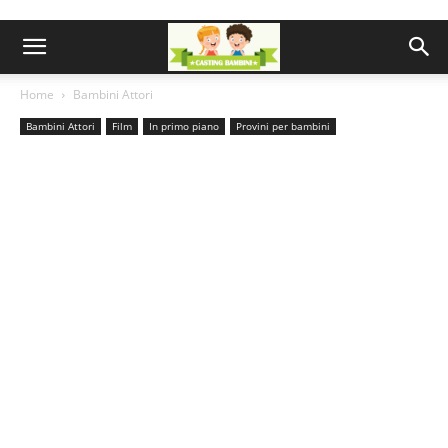
Home
Bambini Attori
Bambini Attori
Film
In primo piano
Provini per bambini