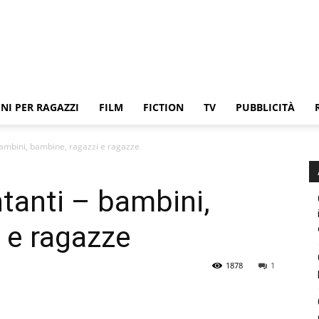
NI PER RAGAZZI
FILM
FICTION
TV
PUBBLICITÀ
bambini, bambine, ragazzi e ragazze
ntanti – bambini,
 e ragazze
1878
1