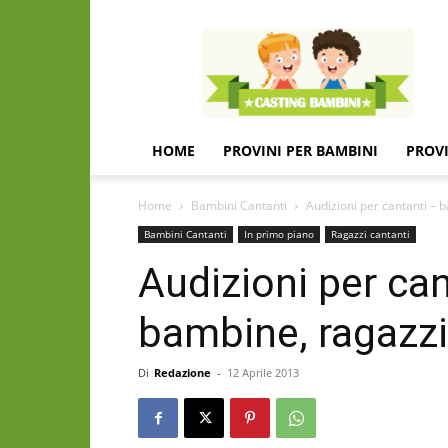
Casting
e
provini
per
bambini
e
HOME
PROVINI PER BAMBINI
PROVI
bambine
Home
Bambini Cantanti
Audizioni per cantanti – 
Bambini Cantanti
In primo piano
Ragazzi cantanti
Audizioni per ca
bambine, ragazzi
Di
Redazione
-
12 Aprile 2013