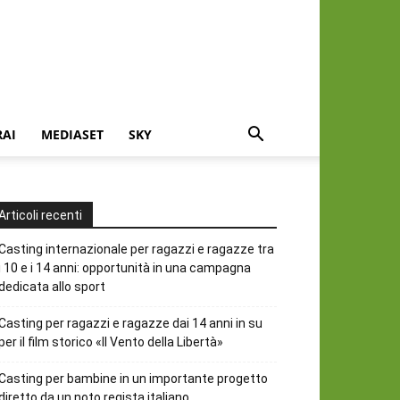
RAI
MEDIASET
SKY
Articoli recenti
Casting internazionale per ragazzi e ragazze tra
i 10 e i 14 anni: opportunità in una campagna
dedicata allo sport
Casting per ragazzi e ragazze dai 14 anni in su
per il film storico «Il Vento della Libertà»
Casting per bambine in un importante progetto
diretto da un noto regista italiano