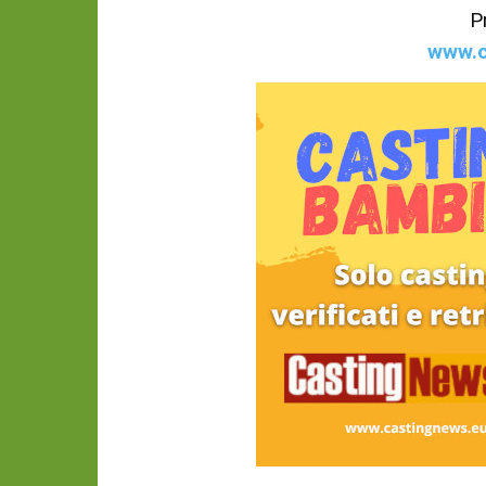
P
www.c