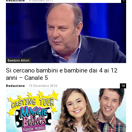
Redazione
-
6 Gennaio 2017
1
Bambini Attori
Si cercano bambini e bambine dai 4 ai 12
anni – Canale 5
Redazione
-
13 Dicembre 2016
18