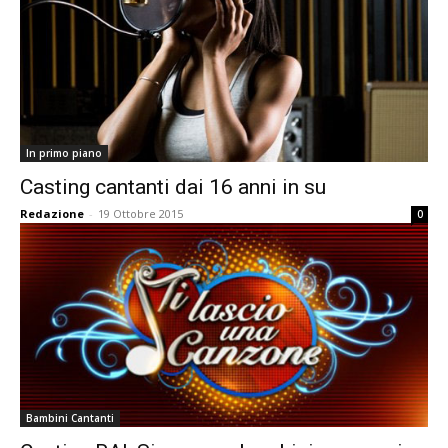
In primo piano
Casting cantanti dai 16 anni in su
Redazione
-
19 Ottobre 2015
0
Bambini Cantanti