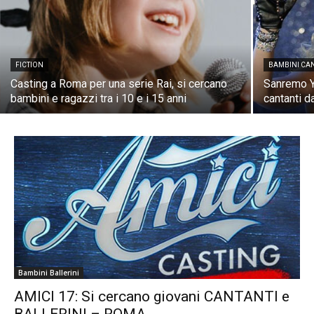
FICTION
BAMBINI CA
Casting a Roma per una serie Rai, si cercano
Sanremo Yo
bambini e ragazzi tra i 10 e i 15 anni
cantanti d
Bambini Ballerini
AMICI 17: Si cercano giovani CANTANTI e