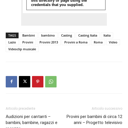
TAGS
Bambini
bambino
Casting
Casting Italia
Italia
Lazio
Provini
Provini 2013
Provini a Roma
Roma
Video
Videoclip musicale
Articolo precedente
Articolo successivo
Audizioni per cantanti –
Provini per bambini di circa 12
bambini, bambine, ragazzi e
anni – Progetto televisivo