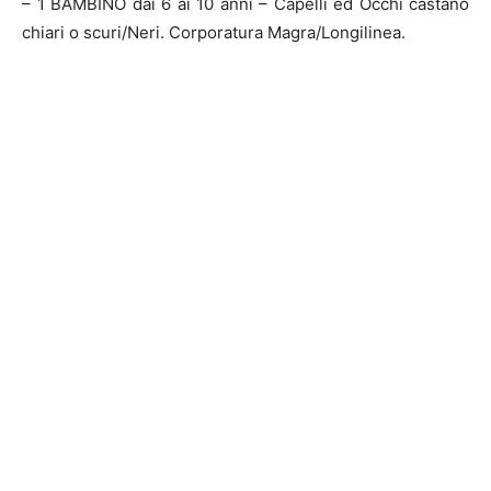
– 1 BAMBINO dai 6 ai 10 anni – Capelli ed Occhi castano
chiari o scuri/Neri. Corporatura Magra/Longilinea.