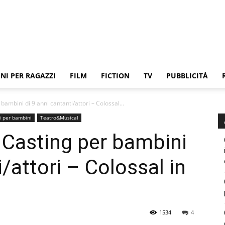
NI PER RAGAZZI
FILM
FICTION
TV
PUBBLICITÀ
bambini di 9 anni cantanti/attori – Colossal...
i per bambini
Teatro&Musical
– Casting per bambini
i/attori – Colossal in
1534
4