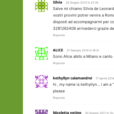
Silvia
26 Giugno 2013 In 22:30
Salve mi chiamo Silvia de Leonardi
vostri provini potrei venire a Roma
disposti ad accompagnarmi per cont
3281262408 arrivederci grazie des
Risposta
ALICE
31 Gennaio 2014 In 18:31
Sono Alice abito a Milano e canto
Risposta
kethyllyn calamandrei
17 Aprile 2014
hi , my name is kethyllyn… i am a “
please
Risposta
Nicoletta votino
30 Giugno 2017 In 14