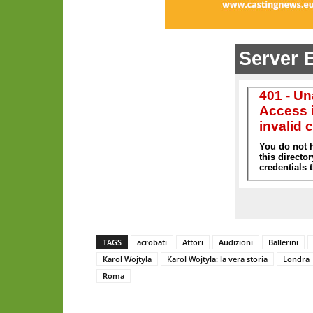
TAGS
acrobati
Attori
Audizioni
Ballerini
Karol Wojtyla
Karol Wojtyla: la vera storia
Londra
Roma