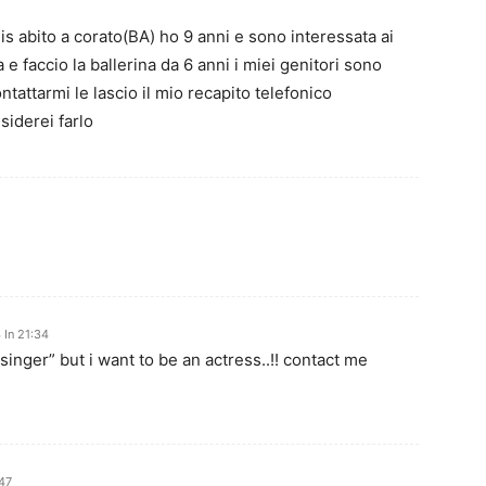
s abito a corato(BA) ho 9 anni e sono interessata ai
 e faccio la ballerina da 6 anni i miei genitori sono
attarmi le lascio il mio recapito telefonico
iderei farlo
 In 21:34
singer” but i want to be an actress..!! contact me
:47