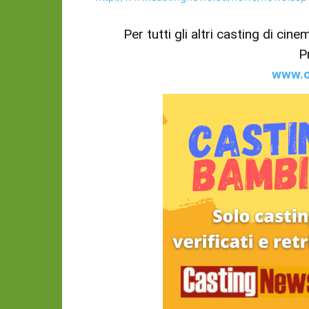
Per tutti gli altri casting di cin
P
www.c