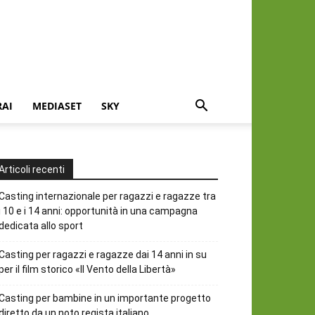
RAI
MEDIASET
SKY
Articoli recenti
Casting internazionale per ragazzi e ragazze tra
i 10 e i 14 anni: opportunità in una campagna
dedicata allo sport
Casting per ragazzi e ragazze dai 14 anni in su
per il film storico «Il Vento della Libertà»
Casting per bambine in un importante progetto
diretto da un noto regista italiano