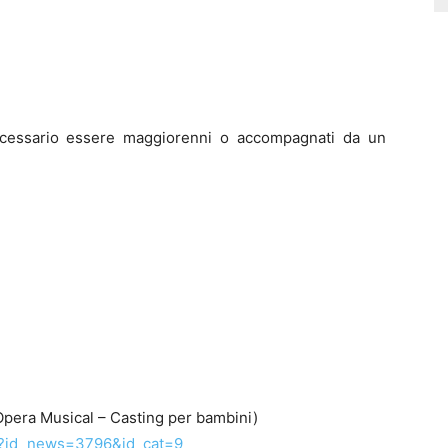
necessario essere maggiorenni o accompagnati da un
Opera Musical – Casting per bambini)
p?id_news=3796&id_cat=9