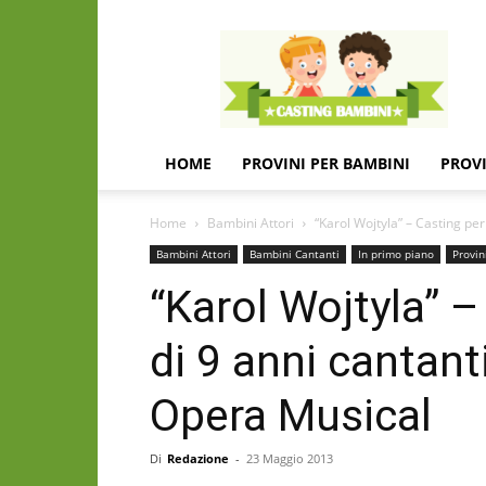
Casting
e
provini
per
bambini
e
HOME
PROVINI PER BAMBINI
PROVI
bambine
Home
Bambini Attori
“Karol Wojtyla” – Casting per 
Bambini Attori
Bambini Cantanti
In primo piano
Provin
“Karol Wojtyla” 
di 9 anni cantant
Opera Musical
Di
Redazione
-
23 Maggio 2013