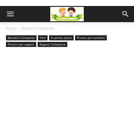
Home
Bambini Comparse
Bambini Comparse
Film
In primo piano
Provini per bambini
Provini per ragazzi
Ragazzi Comparse