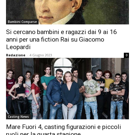
Bambini Comparse
Si cercano bambini e ragazzi dai 9 ai 16
anni per una fiction Rai su Giacomo
Leopardi
Redazione
-
4 Giugno 2023
0
Casting News
Mare Fuori 4, casting figurazioni e piccoli
ruoli per la quarta stagione