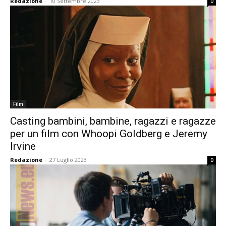
Redazione
-
10 Settembre 2023
0
Film
Casting bambini, bambine, ragazzi e ragazze
per un film con Whoopi Goldberg e Jeremy
Irvine
Redazione
-
27 Luglio 2023
0