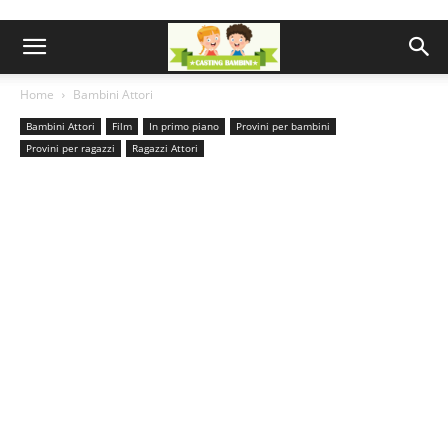
Home
Bambini Attori
Bambini Attori
Film
In primo piano
Provini per bambini
Provini per ragazzi
Ragazzi Attori