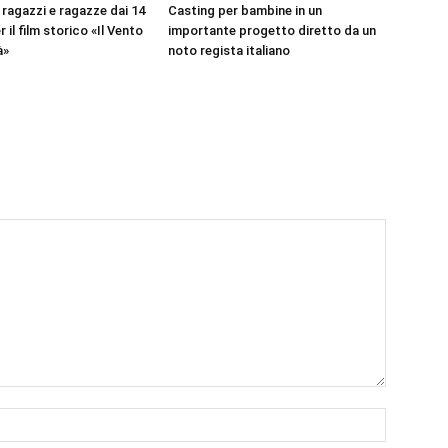
 ragazzi e ragazze dai 14
Casting per bambine in un
r il film storico «Il Vento
importante progetto diretto da un
à»
noto regista italiano