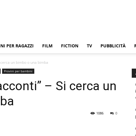
NI PER RAGAZZI
FILM
FICTION
TV
PUBBLICITÀ
 Si cerca un bimbo o una bimba
Provini per bambini
racconti” – Si cerca un
mba
1086
0