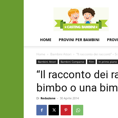
Casting
e
provini
per
bambini
e
HOME
PROVINI PER BAMBINI
PROVI
bambine
Home
Bambini Attori
“Il racconto dei racconti” –
Bambini Attori
Bambini Comparse
Film
In primo piano
“Il racconto dei 
bimbo o una bi
Di
Redazione
-
30 Aprile 2014