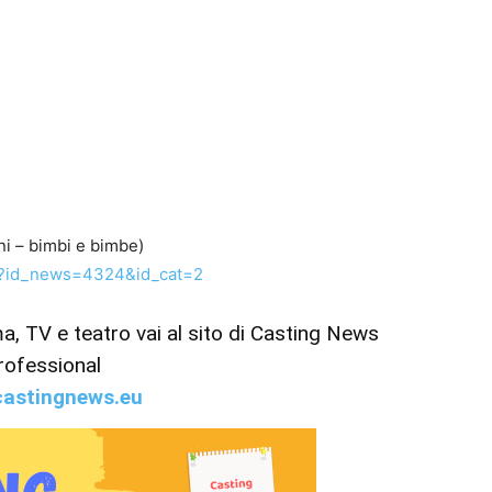
ni – bimbi e bimbe)
p?id_news=4324&id_cat=2
ema, TV e teatro vai al sito di Casting News
rofessional
astingnews.eu