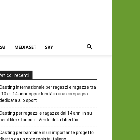
RAI
MEDIASET
SKY
Articoli recenti
Casting internazionale per ragazzi e ragazze tra
i 10 e i 14 anni: opportunità in una campagna
dedicata allo sport
Casting per ragazzi e ragazze dai 14 anni in su
per il film storico «Il Vento della Libertà»
Casting per bambine in un importante progetto
diretto da un noto regista italiano