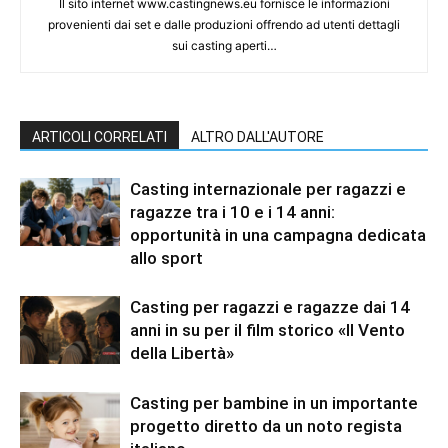
Il sito internet www.castingnews.eu fornisce le informazioni
provenienti dai set e dalle produzioni offrendo ad utenti dettagli
sui casting aperti…
ARTICOLI CORRELATI
ALTRO DALL'AUTORE
Casting internazionale per ragazzi e
ragazze tra i 10 e i 14 anni:
opportunità in una campagna dedicata
allo sport
Casting per ragazzi e ragazze dai 14
anni in su per il film storico «Il Vento
della Libertà»
Casting per bambine in un importante
progetto diretto da un noto regista