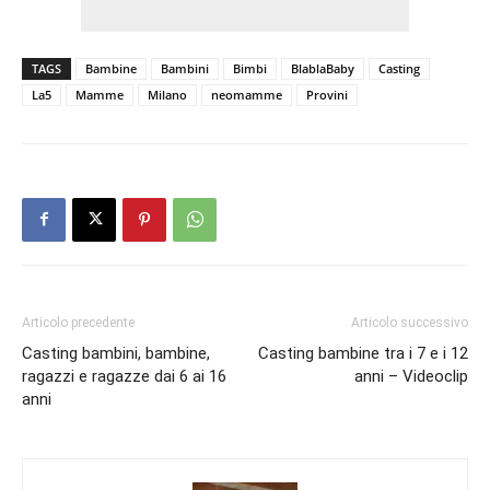
TAGS
Bambine
Bambini
Bimbi
BlablaBaby
Casting
La5
Mamme
Milano
neomamme
Provini
Articolo precedente
Articolo successivo
Casting bambini, bambine,
Casting bambine tra i 7 e i 12
ragazzi e ragazze dai 6 ai 16
anni – Videoclip
anni